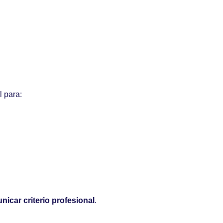
l para:
icar criterio profesional
.