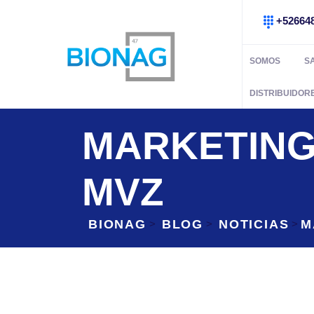
+52664
SOMOS
S
DISTRIBUIDOR
MARKETING
MVZ
BIONAG
BLOG
NOTICIAS
M
>
>
>